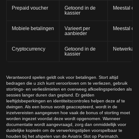
Prepaid voucher
Getoond in de
Meestal onm
kassier
Mobiele betalingen
Varieert per
Meestal onm
aanbieder
Cryptocurrency
Getoond in de
Netwerkafha
kassier
Verantwoord spelen geldt ook voor betalingen. Stort altijd
bedragen die u zich kunt veroorloven om te verliezen, gebruik
stortings- en verlieslimieten en overweeg afkoelingsperioden als
sessies langer duren dan gepland. Er gelden
leeftijdsbeperkingen en identiteitscontroles helpen deze af te
dwingen. Als een bonus wordt geaccepteerd, wordt in de
inzetvereisten aangegeven hoe vaak de bonus of storting moet
worden ingezet voordat deze wordt opgenomen. Wanneer
documentatie wordt aangevraagd, zorg dan onmiddellijk voor
duidelijke kopieën om de verwerkingstijden voorspelbaar te
houden bij het afspelen van de Aviatrix Slot op Parimatch.