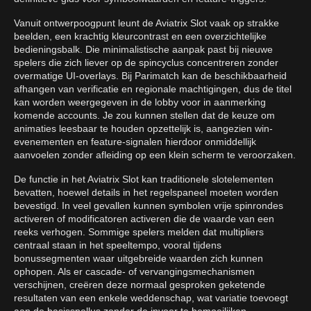
Vanuit ontwerpoogpunt leunt de Aviatrix Slot vaak op strakke
beelden, een krachtig kleurcontrast en een overzichtelijke
bedieningsbalk. Die minimalistische aanpak past bij nieuwe
spelers die zich liever op de spincyclus concentreren zonder
overmatige UI-overlays. Bij Parimatch kan de beschikbaarheid
afhangen van verificatie en regionale machtigingen, dus de titel
kan worden weergegeven in de lobby voor in aanmerking
komende accounts. Je zou kunnen stellen dat de keuze om
animaties leesbaar te houden opzettelijk is, aangezien win-
evenementen en feature-signalen hierdoor onmiddellijk
aanvoelen zonder afleiding op een klein scherm te veroorzaken.
De functie in het Aviatrix Slot kan traditionele slotelementen
bevatten, hoewel details in het regelspaneel moeten worden
bevestigd. In veel gevallen kunnen symbolen vrije spinrondes
activeren of modificatoren activeren die de waarde van een
reeks verhogen. Sommige spelers melden dat multipliers
centraal staan in het speeltempo, vooral tijdens
bonussegmenten waar uitgebreide waarden zich kunnen
ophopen. Als er cascade- of vervangingsmechanismen
verschijnen, creëren deze normaal gesproken geketende
resultaten van een enkele weddenschap, wat variatie toevoegt