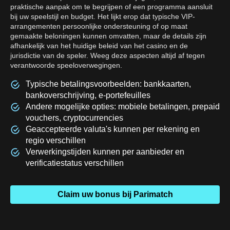
praktische aanpak om te begrijpen of een programma aansluit
bij uw speelstijl en budget. Het lijkt erop dat typische VIP-
arrangementen persoonlijke ondersteuning of op maat
gemaakte beloningen kunnen omvatten, maar de details zijn
afhankelijk van het huidige beleid van het casino en de
jurisdictie van de speler. Weeg deze aspecten altijd af tegen
verantwoorde speeloverwegingen.
Typische betalingsvoorbeelden: bankkaarten,
bankoverschrijving, e-portefeuilles
Andere mogelijke opties: mobiele betalingen, prepaid
vouchers, cryptocurrencies
Geaccepteerde valuta's kunnen per rekening en
regio verschillen
Verwerkingstijden kunnen per aanbieder en
verificatiestatus verschillen
Claim uw bonus bij Parimatch