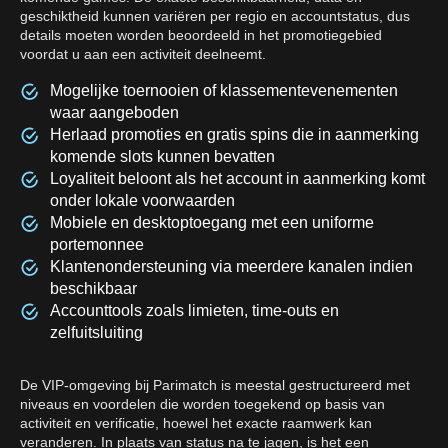
geschiktheid kunnen variëren per regio en accountstatus, dus
details moeten worden beoordeeld in het promotiegebied
voordat u aan een activiteit deelneemt.
Mogelijke toernooien of klassementevenementen
waar aangeboden
Herlaad promoties en gratis spins die in aanmerking
komende slots kunnen bevatten
Loyaliteit beloont als het account in aanmerking komt
onder lokale voorwaarden
Mobiele en desktoptoegang met een uniforme
portemonnee
Klantenondersteuning via meerdere kanalen indien
beschikbaar
Accounttools zoals limieten, time-outs en
zelfuitsluiting
De VIP-omgeving bij Parimatch is meestal gestructureerd met
niveaus en voordelen die worden toegekend op basis van
activiteit en verificatie, hoewel het exacte raamwerk kan
veranderen. In plaats van status na te jagen, is het een