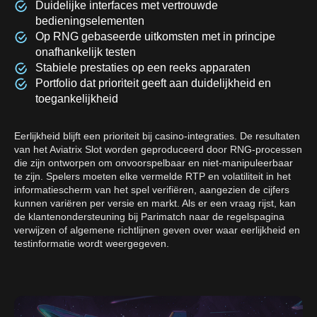
Duidelijke interfaces met vertrouwde
bedieningselementen
Op RNG gebaseerde uitkomsten met in principe
onafhankelijk testen
Stabiele prestaties op een reeks apparaten
Portfolio dat prioriteit geeft aan duidelijkheid en
toegankelijkheid
Eerlijkheid blijft een prioriteit bij casino-integraties. De resultaten
van het Aviatrix Slot worden geproduceerd door RNG-processen
die zijn ontworpen om onvoorspelbaar en niet-manipuleerbaar
te zijn. Spelers moeten elke vermelde RTP en volatiliteit in het
informatiescherm van het spel verifiëren, aangezien de cijfers
kunnen variëren per versie en markt. Als er een vraag rijst, kan
de klantenondersteuning bij Parimatch naar de regelspagina
verwijzen of algemene richtlijnen geven over waar eerlijkheid en
testinformatie wordt weergegeven.