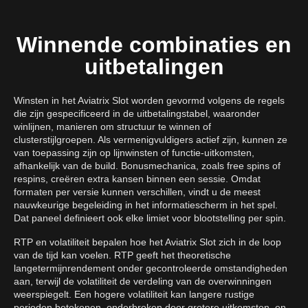
Winnende combinaties en
uitbetalingen
Winsten in het Aviatrix Slot worden gevormd volgens de regels
die zijn gespecificeerd in de uitbetalingstabel, waaronder
winlijnen, manieren om structuur te winnen of
clusterstijlgroepen. Als vermenigvuldigers actief zijn, kunnen ze
van toepassing zijn op lijnwinsten of functie-uitkomsten,
afhankelijk van de build. Bonusmechanica, zoals free spins of
respins, creëren extra kansen binnen een sessie. Omdat
formaten per versie kunnen verschillen, vindt u de meest
nauwkeurige begeleiding in het informatiescherm in het spel.
Dat paneel definieert ook elke limiet voor blootstelling per spin.
RTP en volatiliteit bepalen hoe het Aviatrix Slot zich in de loop
van de tijd kan voelen. RTP geeft het theoretische
langetermijnrendement onder gecontroleerde omstandigheden
aan, terwijl de volatiliteit de verdeling van de overwinningen
weerspiegelt. Een hogere volatiliteit kan langere rustige
perioden betekenen, onderbroken door grotere uitkomsten, en