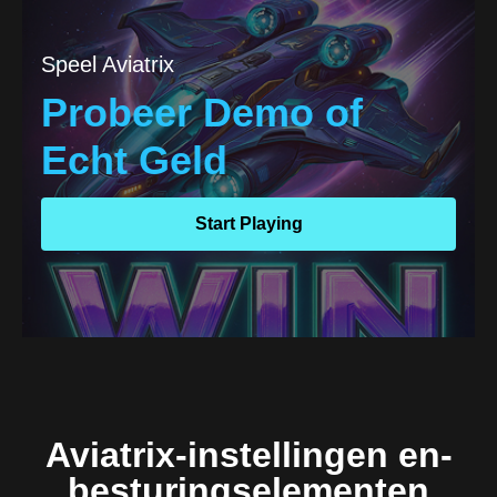
Speel Aviatrix
Probeer Demo of
Echt Geld
Start Playing
Aviatrix-instellingen en-
besturingselementen