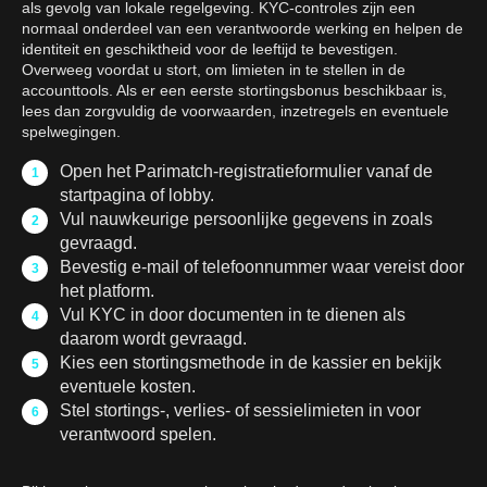
als gevolg van lokale regelgeving. KYC-controles zijn een
normaal onderdeel van een verantwoorde werking en helpen de
identiteit en geschiktheid voor de leeftijd te bevestigen.
Overweeg voordat u stort, om limieten in te stellen in de
accounttools. Als er een eerste stortingsbonus beschikbaar is,
lees dan zorgvuldig de voorwaarden, inzetregels en eventuele
spelwegingen.
Open het Parimatch-registratieformulier vanaf de
startpagina of lobby.
Vul nauwkeurige persoonlijke gegevens in zoals
gevraagd.
Bevestig e-mail of telefoonnummer waar vereist door
het platform.
Vul KYC in door documenten in te dienen als
daarom wordt gevraagd.
Kies een stortingsmethode in de kassier en bekijk
eventuele kosten.
Stel stortings-, verlies- of sessielimieten in voor
verantwoord spelen.