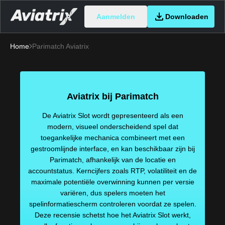
Aanmelden
Downloaden
Home
Parimatch Aviatrix
Aviatrix bij Parimatch
De Aviatrix Slot wordt gepresenteerd als een
modern, visueel onderscheidend spel dat
toegankelijke mechanica combineert met een
gestroomlijnde interface, en kan beschikbaar zijn bij
Parimatch, afhankelijk van de locatie en
accountstatus. Kerncijfers zoals RTP, volatiliteit en de
maximale potentiële overwinning kunnen per versie
variëren, dus spelers moeten het
spelinformatiescherm controleren voordat ze spelen.
Deze recensie schetst hoe het Aviatrix Slot werkt,