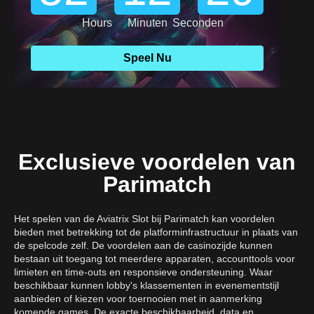
Hours
Minuten
Seconden
Speel Nu
Exclusieve voordelen van
Parimatch
Het spelen van de Aviatrix Slot bij Parimatch kan voordelen
bieden met betrekking tot de platforminfrastructuur in plaats van
de spelcode zelf. De voordelen aan de casinozijde kunnen
bestaan uit toegang tot meerdere apparaten, accounttools voor
limieten en time-outs en responsieve ondersteuning. Waar
beschikbaar kunnen lobby's klassementen in evenementstijl
aanbieden of kiezen voor toernooien met in aanmerking
komende games. De exacte beschikbaarheid, data en