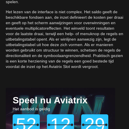
spelen.
Het lezen van de interface is niet complex. Het saldo geeft de
beschikbare fondsen aan, de inzet definieert de kosten per draai
en geeft op het scherm aanwijzingen voor overwinningen en
eventuele multiplicatoreffecten. Het winveld toont resultaten
voor de laatste draai, terwijl een help- of menuknop de regels en
uitbetalingstabel opent. Als er winlijnen aanwezig zijn, legt de
uitbetalingstabel uit hoe deze zich vormen. Als er manieren
worden gebruikt om structuur te winnen, schetsen de regels de
directionaliteit en de symboolaangrenzendheid. Praktisch gezien
is een korte herziening van de regels een goed bestede tijd
voordat de inzet op het Aviatrix Slot wordt vergroot.
Speel nu Aviatrix
Het aanbod is geldig
52
12
28