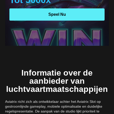
Speel Nu
Informatie over de
aanbieder van
luchtvaartmaatschappijen
Aviatrix richt zich als ontwikkelaar achter het Aviatrix Slot op
gestroomlijnde gameplay, mobiele optimalisatie en duidelijke
regelspresentatie. De aanpak van de studio lijkt prioriteit te