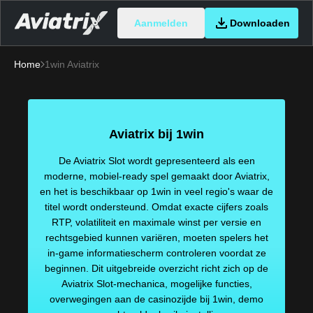
Aanmelden
Downloaden
Home
1win Aviatrix
Aviatrix bij 1win
De Aviatrix Slot wordt gepresenteerd als een
moderne, mobiel-ready spel gemaakt door Aviatrix,
en het is beschikbaar op 1win in veel regio's waar de
titel wordt ondersteund. Omdat exacte cijfers zoals
RTP, volatiliteit en maximale winst per versie en
rechtsgebied kunnen variëren, moeten spelers het
in-game informatiescherm controleren voordat ze
beginnen. Dit uitgebreide overzicht richt zich op de
Aviatrix Slot-mechanica, mogelijke functies,
overwegingen aan de casinozijde bij 1win, demo