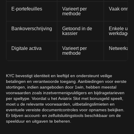
E-portefeuilles
Varieert per
Vaak onmidd
methode
Bankoverschrijving
Getoond in de
Enkele uren
kassier
werkdagen
Digitale activa
Varieert per
Netwerkafha
methode
KYC bevestigt identiteit en leeftijd en ondersteunt veilige
betalingen en verantwoorde toegang. Aanbiedingen voor eerste
stortingen, indien aangeboden door 1win, hebben meestal
voorwaarden zoals inzetvermenigvuldigers en bijdragetarieven
per speltype. Voordat u het Aviatrix Slot met bonusgeld speelt,
moet u de relevante voorwaarden, uitbetalingslimieten en
eventuele vereiste documentcontroles voor opnames bekijken.
Er blijven account- en zelfuitsluitingstools beschikbaar om de
speelduur en uitgaven te beheren.