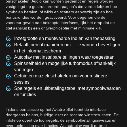
omschakelen. Audio kan worden gedempt en regels worden
vastgelegd op gestructureerde pagina's die verduidelijken hoe
symbolen betalen, of wilds en scatters aanwezig zijn en hoe
bonusrondes worden geactiveerd. Voor degenen die de
voorkeur geven aan beknopte interfaces, lijkt het erop dat de
titel aansluit bij een ontwerpfilosofie met minimale klik.
Inzetgrootte en muntwaarde indien van toepassing
Betaallijnen of manieren om — te winnen bevestigen
in het informatiescherm
Autoplay met instelbare tellingen waar toegestaan
Spinsnelheid en mogelijke turbomodus afhankelijk
van regio
Geluid en muziek schakelen om voor rustigere
sessies
Spelregels en uitbetalingstabel met symboolwaarden
en functies
Tijdens een sessie op het Aviatrix Slot toont de interface
doorgaans balans, huidige inzet en recente winstresultaten. De
infoknop opent de loonregels, de symboolbetalingsniveaus en
eventuele uitleg over functies. Als autoplay wordt gebruikt,