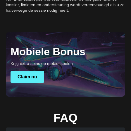
kassier, limieten en ondersteuning wordt vereenvoudigd als u ze
halverwege de sessie nodig heeft.
Mobiele Bonus
Krijg extra spins op mobiel spelen
Claim nu
FAQ