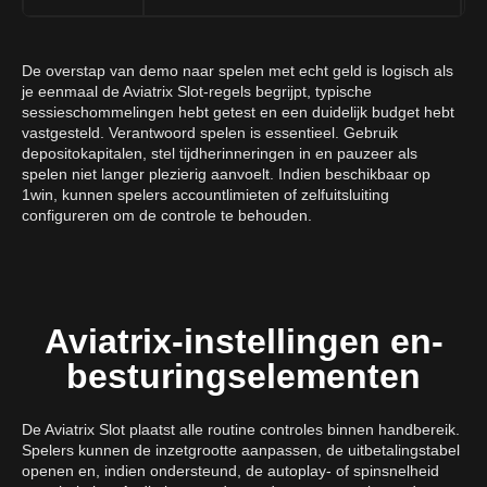
De overstap van demo naar spelen met echt geld is logisch als
je eenmaal de Aviatrix Slot-regels begrijpt, typische
sessieschommelingen hebt getest en een duidelijk budget hebt
vastgesteld. Verantwoord spelen is essentieel. Gebruik
depositokapitalen, stel tijdherinneringen in en pauzeer als
spelen niet langer plezierig aanvoelt. Indien beschikbaar op
1win, kunnen spelers accountlimieten of zelfuitsluiting
configureren om de controle te behouden.
Aviatrix-instellingen en-
besturingselementen
De Aviatrix Slot plaatst alle routine controles binnen handbereik.
Spelers kunnen de inzetgrootte aanpassen, de uitbetalingstabel
openen en, indien ondersteund, de autoplay- of spinsnelheid