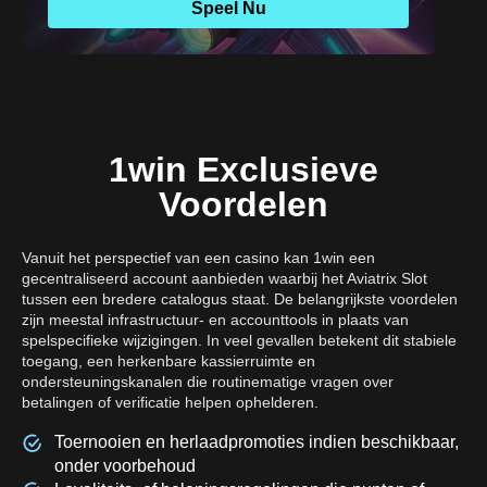
Speel Nu
1win Exclusieve
Voordelen
Vanuit het perspectief van een casino kan 1win een
gecentraliseerd account aanbieden waarbij het Aviatrix Slot
tussen een bredere catalogus staat. De belangrijkste voordelen
zijn meestal infrastructuur- en accounttools in plaats van
spelspecifieke wijzigingen. In veel gevallen betekent dit stabiele
toegang, een herkenbare kassierruimte en
ondersteuningskanalen die routinematige vragen over
betalingen of verificatie helpen ophelderen.
Toernooien en herlaadpromoties indien beschikbaar,
onder voorbehoud