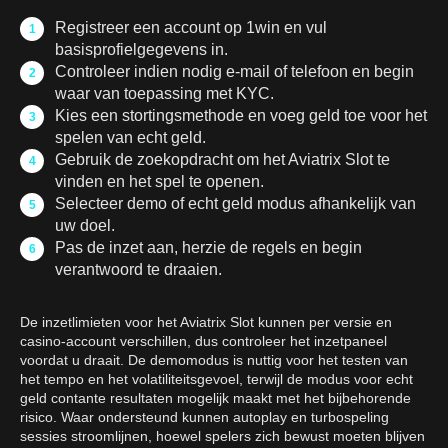
Registreer een account op 1win en vul
basisprofielgegevens in.
Controleer indien nodig e-mail of telefoon en begin
waar van toepassing met KYC.
Kies een stortingsmethode en voeg geld toe voor het
spelen van echt geld.
Gebruik de zoekopdracht om het Aviatrix Slot te
vinden en het spel te openen.
Selecteer demo of echt geld modus afhankelijk van
uw doel.
Pas de inzet aan, herzie de regels en begin
verantwoord te draaien.
De inzetlimieten voor het Aviatrix Slot kunnen per versie en
casino-account verschillen, dus controleer het inzetpaneel
voordat u draait. De demomodus is nuttig voor het testen van
het tempo en het volatiliteitsgevoel, terwijl de modus voor echt
geld contante resultaten mogelijk maakt met het bijbehorende
risico. Waar ondersteund kunnen autoplay en turbospeling
sessies stroomlijnen, hoewel spelers zich bewust moeten blijven