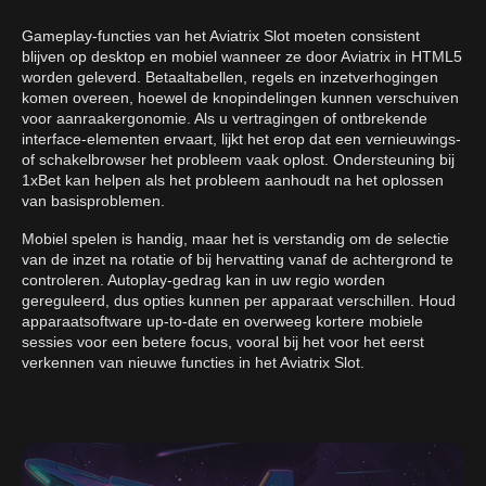
Gameplay-functies van het Aviatrix Slot moeten consistent
blijven op desktop en mobiel wanneer ze door Aviatrix in HTML5
worden geleverd. Betaaltabellen, regels en inzetverhogingen
komen overeen, hoewel de knopindelingen kunnen verschuiven
voor aanraakergonomie. Als u vertragingen of ontbrekende
interface-elementen ervaart, lijkt het erop dat een vernieuwings-
of schakelbrowser het probleem vaak oplost. Ondersteuning bij
1xBet kan helpen als het probleem aanhoudt na het oplossen
van basisproblemen.
Mobiel spelen is handig, maar het is verstandig om de selectie
van de inzet na rotatie of bij hervatting vanaf de achtergrond te
controleren. Autoplay-gedrag kan in uw regio worden
gereguleerd, dus opties kunnen per apparaat verschillen. Houd
apparaatsoftware up-to-date en overweeg kortere mobiele
sessies voor een betere focus, vooral bij het voor het eerst
verkennen van nieuwe functies in het Aviatrix Slot.