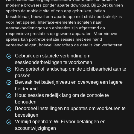
moderne browsers zonder aparte download. Bij 1xBet kunnen
spelers de mobiele site of een app gebruiken, indien
beschikbaar, hoewel een aparte app niet strikt noodzakelijk is
voor het spelen. Interface-elementen schalen naar
aanraakbedieningen en animaties zijn afgestemd op
responsieve prestaties op gewone apparaten. Voor nieuwe
spelers kan portretoriëntatie sessies met één hand
vereenvoudigen, hoewel landschap de details kan verbeteren.
Gebruik een stabiele verbinding om
sessieonderbrekingen te voorkomen
Kies portret of landschap om de zichtbaarheid aan te
passen
Bewaak het batterijniveau en overweeg een lagere
helderheid
Houd sessies redelijk lang om de controle te
behouden
Beoordeel instellingen na updates om voorkeuren te
bevestigen
Vermijd openbare Wi Fi voor betalingen en
accountwijzigingen