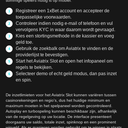
sommige spelers nuttig is op mobiel.
Registreer een 1xBet account en accepteer de
toepasselijke voorwaarden.
Controleer indien nodig e-mail of telefoon en vul
vervolgens KYC in waar daarom wordt gevraagd.
Kies een stortingsmethode in de kassier en voeg
geld toe.
Gebruik de zoekbalk om Aviatrix te vinden en de
providerlijst te bevestigen.
Start het Aviatrix Slot en open het infopaneel om
regels te bekijken.
Selecteer demo of echt geld modus, dan pas inzet
en spin.
De inzetlimieten voor het Aviatrix Slot kunnen variëren tussen
casinorekeningen en regio's, dus het huidige minimum en
maximum moeten in het spelpaneel worden gecontroleerd.
Autoplay en turbospeling kunnen beschikbaar zijn, afhankelijk
van de regelgeving op uw locatie. De interface presenteert
doorgaans uw saldo, totale inzet, spinknop en een prominent
winveld. Als er manieren worden gebruikt om te winnen in plaats