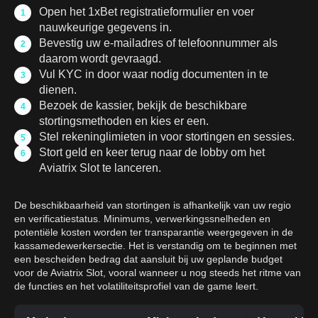
Open het 1xBet registratieformulier en voer
nauwkeurige gegevens in.
Bevestig uw e-mailadres of telefoonnummer als
daarom wordt gevraagd.
Vul KYC in door waar nodig documenten in te
dienen.
Bezoek de kassier, bekijk de beschikbare
stortingsmethoden en kies er een.
Stel rekeninglimieten in voor stortingen en sessies.
Stort geld en keer terug naar de lobby om het
Aviatrix Slot te lanceren.
De beschikbaarheid van stortingen is afhankelijk van uw regio
en verificatiestatus. Minimums, verwerkingssnelheden en
potentiële kosten worden ter transparantie weergegeven in de
kassamedewerkersectie. Het is verstandig om te beginnen met
een bescheiden bedrag dat aansluit bij uw geplande budget
voor de Aviatrix Slot, vooral wanneer u nog steeds het ritme van
de functies en het volatiliteitsprofiel van de game leert.