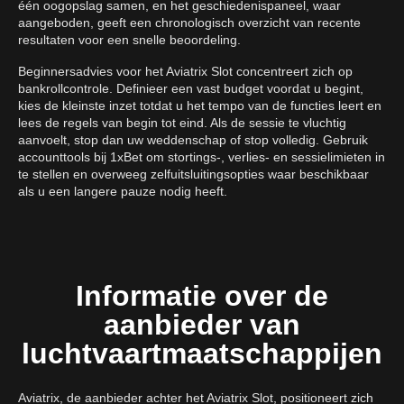
één oogopslag samen, en het geschiedenispaneel, waar
aangeboden, geeft een chronologisch overzicht van recente
resultaten voor een snelle beoordeling.
Beginnersadvies voor het Aviatrix Slot concentreert zich op
bankrollcontrole. Definieer een vast budget voordat u begint,
kies de kleinste inzet totdat u het tempo van de functies leert en
lees de regels van begin tot eind. Als de sessie te vluchtig
aanvoelt, stop dan uw weddenschap of stop volledig. Gebruik
accounttools bij 1xBet om stortings-, verlies- en sessielimieten in
te stellen en overweeg zelfuitsluitingsopties waar beschikbaar
als u een langere pauze nodig heeft.
Informatie over de
aanbieder van
luchtvaartmaatschappijen
Aviatrix, de aanbieder achter het Aviatrix Slot, positioneert zich