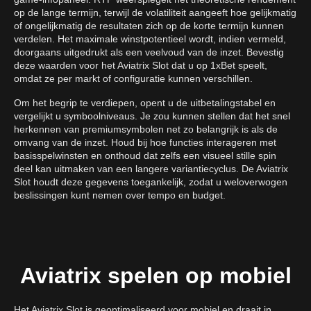
op de lange termijn, terwijl de volatiliteit aangeeft hoe gelijkmatig
of ongelijkmatig de resultaten zich op de korte termijn kunnen
verdelen. Het maximale winstpotentieel wordt, indien vermeld,
doorgaans uitgedrukt als een veelvoud van de inzet. Bevestig
deze waarden voor het Aviatrix Slot dat u op 1xBet speelt,
omdat ze per markt of configuratie kunnen verschillen.
Om het begrip te verdiepen, opent u de uitbetalingstabel en
vergelijkt u symboolniveaus. Je zou kunnen stellen dat het snel
herkennen van premiumsymbolen net zo belangrijk is als de
omvang van de inzet. Houd bij hoe functies interageren met
basisspelwinsten en onthoud dat zelfs een visueel stille spin
deel kan uitmaken van een langere variantiecyclus. De Aviatrix
Slot houdt deze gegevens toegankelijk, zodat u weloverwogen
beslissingen kunt nemen over tempo en budget.
Aviatrix spelen op mobiel
Het Aviatrix Slot is geoptimaliseerd voor mobiel en draait in