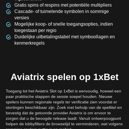
Gratis spins of respins met potentiële multipliers
Cascade- of tuimelende symbolen in sommige
versies
Mogelijke koop- of snelle toegangsopties, indien
toegestaan per regio
Duidelijke uitbetalingstabel met symboollagen en
kenmerkregels
Aviatrix spelen op 1xBet
Toegang tot het Aviatrix Slot op 1xBet is eenvoudig, hoewel een
paar praktische stappen de sessie soepel houden. Nieuwe
spelers kunnen regionale regels ter verificatie zien voordat er
stortingen beschikbaar zijn. Zoek met behulp van de speltitel en
bevestig dat de getoonde provider Aviatrix is om ervoor te
zorgen dat u de beoogde release laadt. Vanuit ontwerpoogpunt
helpen de lobbyfilters de browsetijd te verminderen, wat volgens