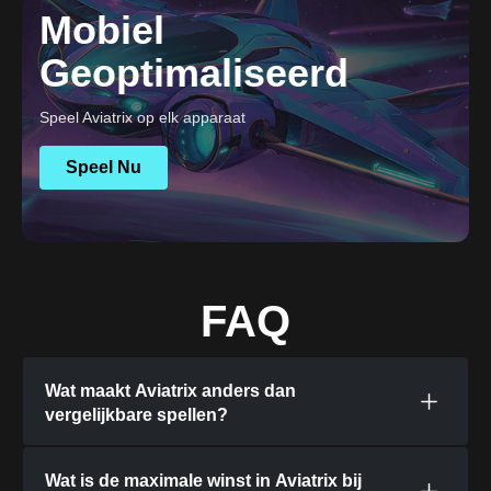
Mobiel
Geoptimaliseerd
Speel Aviatrix op elk apparaat
Speel Nu
FAQ
Wat maakt Aviatrix anders dan
vergelijkbare spellen?
Wat is de maximale winst in Aviatrix bij