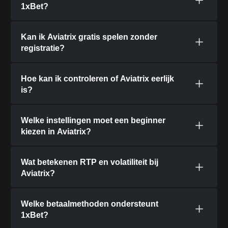
1xBet?
Kan ik Aviatrix gratis spelen zonder
registratie?
Hoe kan ik controleren of Aviatrix eerlijk
is?
Welke instellingen moet een beginner
kiezen in Aviatrix?
Wat betekenen RTP en volatiliteit bij
Aviatrix?
Welke betaalmethoden ondersteunt
1xBet?