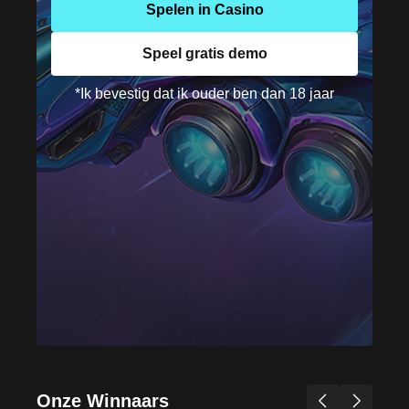
Spelen in Casino
Speel gratis demo
*Ik bevestig dat ik ouder ben dan 18 jaar
Onze Winnaars