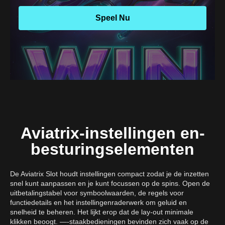
Speel Nu
Aviatrix-instellingen en-
besturingselementen
De Aviatrix Slot houdt instellingen compact zodat je de inzetten
snel kunt aanpassen en je kunt focussen op de spins. Open de
uitbetalingstabel voor symboolwaarden, de regels voor
functiedetails en het instellingenraderwerk om geluid en
snelheid te beheren. Het lijkt erop dat de lay-out minimale
klikken beoogt. —-staakbedieningen bevinden zich vaak op de